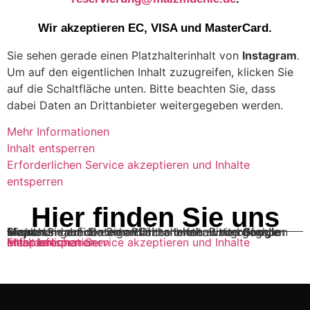
Wir akzeptieren EC, VISA und MasterCard.
Sie sehen gerade einen Platzhalterinhalt von
Instagram
.
Um auf den eigentlichen Inhalt zuzugreifen, klicken Sie
auf die Schaltfläche unten. Bitte beachten Sie, dass
dabei Daten an Drittanbieter weitergegeben werden.
Mehr Informationen
Inhalt entsperren
Erforderlichen Service akzeptieren und Inhalte
entsperren
Hier finden Sie uns
Sie sehen gerade einen Platzhalterinhalt von
Google Maps
. Um auf den eigentlichen Inhalt zuzugreifen, klicken Sie auf die Schaltfläche unten. Bitte beachten Sie, dass dabei Daten an Drittanbieter weitergegeben werden.
Mehr Informationen
Inhalt entsperren
Erforderlichen Service akzeptieren und Inhalte entsperren